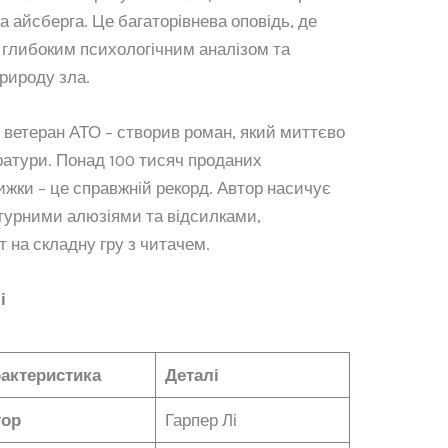
 айсберга. Це багаторівнева оповідь, де
з глибоким психологічним аналізом та
рироду зла.
і ветеран АТО – створив роман, який миттєво
ратури. Понад 100 тисяч проданих
ижки – це справжній рекорд. Автор насичує
атурними алюзіями та відсилками,
 на складну гру з читачем.
і
актеристика
Деталі
тор
Гарпер Лі