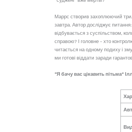
“суджені” вже мертві?
Маррс створив захоплюючий трил
завтра. Автор досліджує питання
відбувається з суспільством, ко
справою? І головне – хто контро
читається на одному подиху і зм
ми готові віддати заради гаранто
“Я бачу вас цікавить пітьма” І
Хар
Ав
Ви