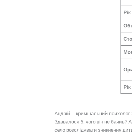
Рік
Об
Сто
Мов
Ори
Рік
Андрій — кримінальний психолог 
Здавалося б, чого він не бачив? 
село розслідувати зникнення дитин