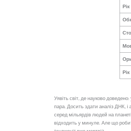
Рік
Об
Сто
Мов
Ори
Рік
Уявіть світ, де науково доведено
пара. Досить здати аналіз ДНК, і
серед мільярдів людей на планеті
відходить у минуле. Але що робит