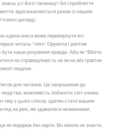
 знаєш усі його таємниці? Бо сприйняття
 життя: вдосконалюється разом із нашим
ттєвого досвіду.
на-єдина книга може перевернути всі
уперше читала “1984” Оруелла і раптом
е бути наше розуміння правди. Або як “Вбити
тися на справедливість не як на абстрактне
кожної людини.
список для читання. Це запрошення до
людства, можливість побачити світ очима
ен твір з цього списку здатен стати вашим
гляд на речі, які здавалися незмінними.
це як подорож без карти. Ви ніколи не знаєте,