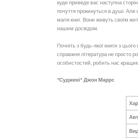
куди приведе вас наступна сторінк
почуття прокинуться в душі. Але 
магія книг. Вони живуть своїм жи
нашим досвідом.
Почніть з будь-якої книги з цього
справжня література не просто ро
особистостей, робить нас кращи
“Суджені” Джон Маррс
Хар
Ав
Ви