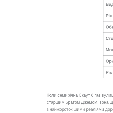
Ви
Рік
Об
Сто
Мов
Ори
Рік
Коли семирічна Скаут бігає вули
старшим братом Джемом, вона ще н
з найжорстокішими реаліями доро