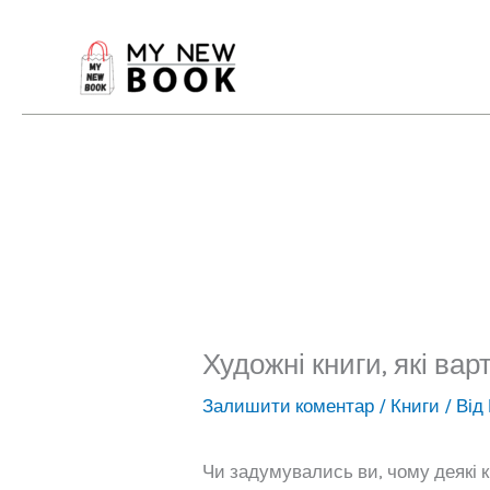
Перейти
до
вмісту
Художні книги, які ва
Залишити коментар
/
Книги
/ Від
Чи задумувались ви, чому деякі