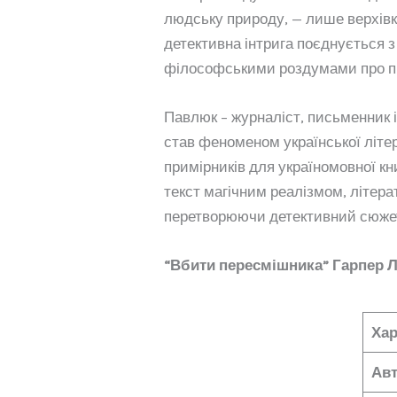
людську природу, — лише верхівка
детективна інтрига поєднується 
філософськими роздумами про п
Павлюк – журналіст, письменник 
став феноменом української літе
примірників для україномовної кн
текст магічним реалізмом, літер
перетворюючи детективний сюжет
“Вбити пересмішника” Гарпер Л
Хар
Ав