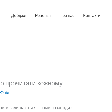
Добірки
Рецензії
Про нас
Контакти
рто прочитати кожному
Юлія
 книги залишаються з нами назавжди?