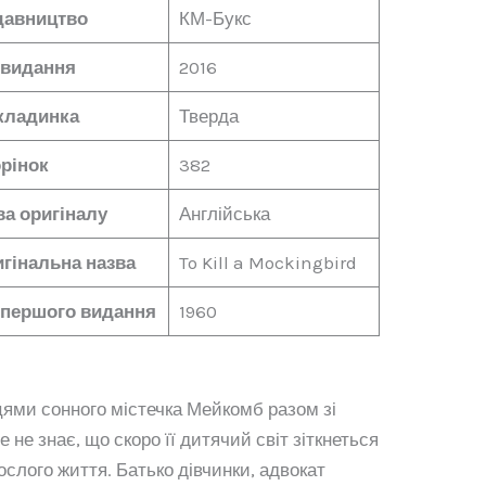
давництво
КМ-Букс
 видання
2016
кладинка
Тверда
рінок
382
а оригіналу
Англійська
гінальна назва
To Kill a Mockingbird
 першого видання
1960
цями сонного містечка Мейкомб разом зі
е знає, що скоро її дитячий світ зіткнеться
слого життя. Батько дівчинки, адвокат