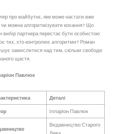
ер про майбутнє, яке може настати вже
: чи можна алгоритмізувати кохання? Що
ли вибір партнера перестає бути особистою
лює тих, хто контролює алгоритми? Роман
ушує замислитися над тим, скільки свободи
ваного щастя.
лларіон Павлюк
актеристика
Деталі
тор
Ілларіон Павлюк
Видавництво Старого
давництво
Лева