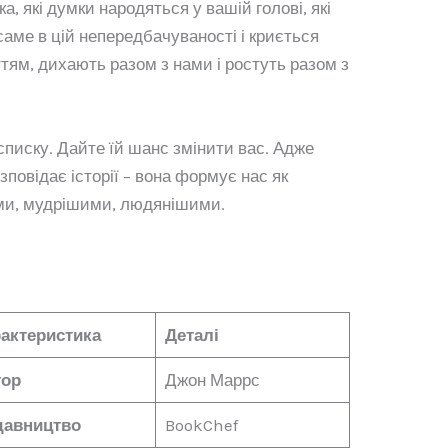
а, які думки народяться у вашій голові, які
саме в цій непередбачуваності і криється
ттям, дихають разом з нами і ростуть разом з
 списку. Дайте їй шанс змінити вас. Адже
зповідає історії – вона формує нас як
ми, мудрішими, людянішими.
актеристика
Деталі
тор
Джон Маррс
давництво
BookChef