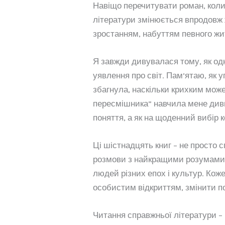
Навіщо перечитувати роман, коли
літератури змінюється впродовж
зростанням, набуттям певного жи
Я завжди дивувалася тому, як од
уявлення про світ. Пам’ятаю, як 
збагнула, наскільки крихким мож
пересмішника” навчила мене диви
поняття, а як на щоденний вибір 
Ці шістнадцять книг – не просто 
розмови з найкращими розумами 
людей різних епох і культур. Кож
особистим відкриттям, змінити по
Читання справжньої літератури – 