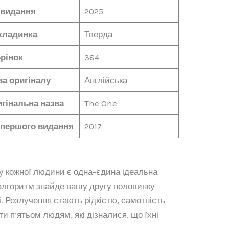
 видання
2025
кладинка
Тверда
рінок
384
а оригіналу
Англійська
гінальна назва
The One
 першого видання
2017
: у кожної людини є одна-єдина ідеальна
 алгоритм знайде вашу другу половинку
. Розлучення стають рідкістю, самотність
и п’ятьом людям, які дізналися, що їхні