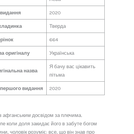
 видання
2020
кладинка
Тверда
рінок
664
а оригіналу
Українська
Я бачу вас цікавить
гінальна назва
пітьма
 першого видання
2020
з афганським досвідом за плечима.
Але коли доля закидає його в забуте богом
и, чоловік розуміє: все, що він знав про