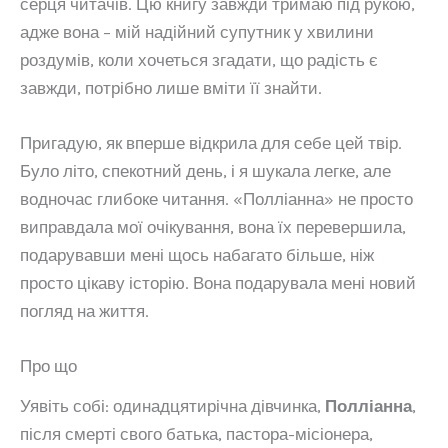
серця читачів. Цю книгу завжди тримаю під рукою,
адже вона – мій надійний супутник у хвилини
роздумів, коли хочеться згадати, що радість є
завжди, потрібно лише вміти її знайти.
Пригадую, як вперше відкрила для себе цей твір.
Було літо, спекотний день, і я шукала легке, але
водночас глибоке читання. «Полліанна» не просто
виправдала мої очікування, вона їх перевершила,
подарувавши мені щось набагато більше, ніж
просто цікаву історію. Вона подарувала мені новий
погляд на життя.
Про що
Уявіть собі: одинадцятирічна дівчинка,
Полліанна
,
після смерті свого батька, пастора-місіонера,