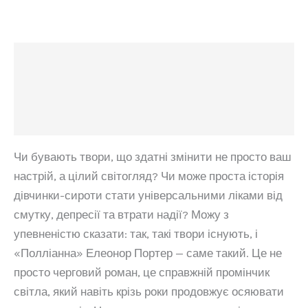
Опис
Додаткова інформація
Відгуки (0)
Чи бувають твори, що здатні змінити не просто ваш
настрій, а цілий світогляд? Чи може проста історія
дівчинки-сироти стати універсальними ліками від
смутку, депресії та втрати надії? Можу з
упевненістю сказати: так, такі твори існують, і
«Полліанна» Елеонор Портер — саме такий. Це не
просто черговий роман, це справжній промінчик
світла, який навіть крізь роки продовжує осяювати