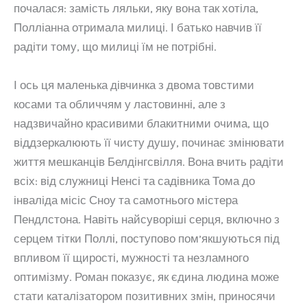
почалася: замість ляльки, яку вона так хотіла,
Полліанна отримала милиці. І батько навчив її
радіти тому, що милиці їм не потрібні.
І ось ця маленька дівчинка з двома товстими
косами та обличчям у ластовинні, але з
надзвичайно красивими блакитними очима, що
віддзеркалюють її чисту душу, починає змінювати
життя мешканців Белдінгсвілля. Вона вчить радіти
всіх: від служниці Ненсі та садівника Тома до
інваліда місіс Сноу та самотнього містера
Пендлстона. Навіть найсуворіші серця, включно з
серцем тітки Поллі, поступово пом’якшуються під
впливом її щирості, мужності та незламного
оптимізму. Роман показує, як єдина людина може
стати каталізатором позитивних змін, приносячи