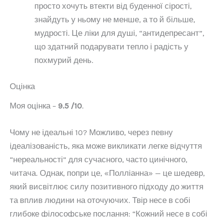
просто хочуть втекти від буденної сірості,
знайдуть у ньому не менше, а то й більше,
мудрості. Це ліки для душі, “антидепресант”,
що здатний подарувати тепло і радість у
похмурий день.
Оцінка
Моя оцінка –
9.5 /10
.
Чому не ідеальні 10? Можливо, через певну
ідеалізованість, яка може викликати легке відчуття
“нереальності” для сучасного, часто цинічного,
читача. Однак, попри це, «Полліанна» — це шедевр,
який висвітлює силу позитивного підходу до життя
та вплив людини на оточуючих. Твір несе в собі
глибоке філософське послання: “Кожний несе в собі