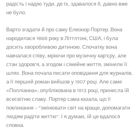
радість і надію туди, де їх, здавалося б, давно вже
не було.
Варто згадати й про саму Елеонор Портер. Вона
народилася 1868 року в Літтлтоні, США, і була
досить хворобливою дитиною. Спочатку вона
навчалася співу, мріючи про музичну кар’єру, але
стан здоров’я, а згодом і сімейне життя, змінили її
шлях. Вона почала писати оповідання для журналів,
а її перший роман вийшов у 1907 році. Але саме
«Полліанна», опублікована в 1913 році, принесла їй
всесвітню славу. Портер сама казала, що її
покликання – “змінювати світ на краще, допомагати
людям радіти життю”. І я думаю, їй це вдалося
сповна.