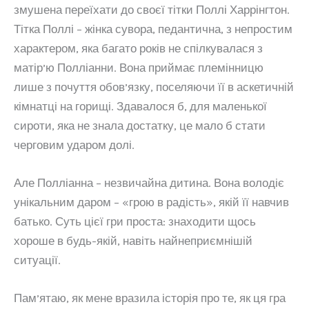
змушена переїхати до своєї тітки Поллі Харрінгтон.
Тітка Поллі – жінка сувора, педантична, з непростим
характером, яка багато років не спілкувалася з
матір’ю Полліанни. Вона приймає племінницю
лише з почуття обов’язку, поселяючи її в аскетичній
кімнатці на горищі. Здавалося б, для маленької
сироти, яка не знала достатку, це мало б стати
черговим ударом долі.
Але Полліанна – незвичайна дитина. Вона володіє
унікальним даром – «грою в радість», якій її навчив
батько. Суть цієї гри проста: знаходити щось
хороше в будь-якій, навіть найнеприємнішій
ситуації.
Пам’ятаю, як мене вразила історія про те, як ця гра