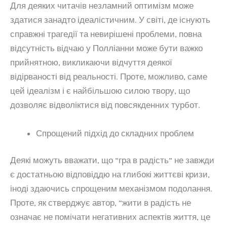
Для деяких читачів незламний оптимізм може
здатися занадто ідеалістичним. У світі, де існують
справжні трагедії та невирішені проблеми, повна
відсутність відчаю у Полліанни може бути важко
прийнятною, викликаючи відчуття деякої
відірваності від реальності. Проте, можливо, саме
цей ідеалізм і є найбільшою силою твору, що
дозволяє відволіктися від повсякденних турбот.
Спрощений підхід до складних проблем
Деякі можуть вважати, що “гра в радість” не завжди
є достатньою відповіддю на глибокі життєві кризи,
іноді здаючись спрощеним механізмом подолання.
Проте, як стверджує автор, “жити в радість не
означає не помічати негативних аспектів життя, це