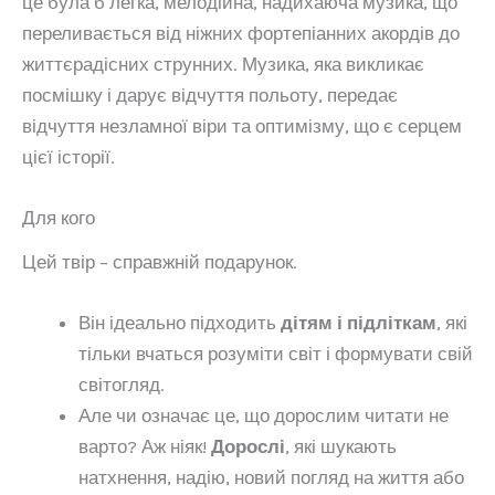
це була б легка, мелодійна, надихаюча музика, що
переливається від ніжних фортепіанних акордів до
життєрадісних струнних. Музика, яка викликає
посмішку і дарує відчуття польоту, передає
відчуття незламної віри та оптимізму, що є серцем
цієї історії.
Для кого
Цей твір – справжній подарунок.
Він ідеально підходить
дітям і підліткам
, які
тільки вчаться розуміти світ і формувати свій
світогляд.
Але чи означає це, що дорослим читати не
варто? Аж ніяк!
Дорослі
, які шукають
натхнення, надію, новий погляд на життя або