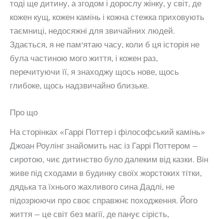
тоді ще дитину, а згодом і дорослу жінку, у світ, де
кожен кущ, кожен камінь і кожна стежка приховують
таємниці, недосяжні для звичайних людей.
Здається, я не пам’ятаю часу, коли б ця історія не
була частиною мого життя, і кожен раз,
перечитуючи її, я знаходжу щось нове, щось
глибоке, щось надзвичайно близьке.
Про що
На сторінках «Гаррі Поттер і філософський камінь»
Джоан Роулінг знайомить нас із Гаррі Поттером —
сиротою, чиє дитинство було далеким від казки. Він
живе під сходами в будинку своїх жорстоких тітки,
дядька та їхнього жахливого сина Дадлі, не
підозрюючи про своє справжнє походження. Його
життя — це світ без магії, де панує сірість,