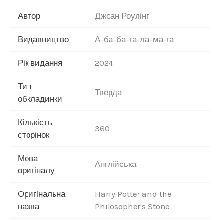
Автор
Джоан Роулінг
Видавництво
А-ба-ба-га-ла-ма-га
Рік видання
2024
Тип
Тверда
обкладинки
Кількість
360
сторінок
Мова
Англійська
оригіналу
Оригінальна
Harry Potter and the
назва
Philosopher's Stone