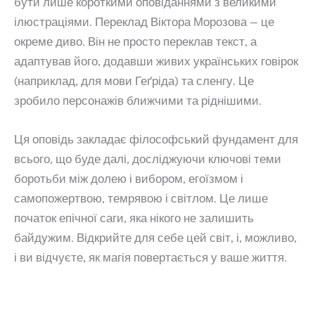
бути лише короткими оповіданнями з великими
ілюстраціями. Переклад Віктора Морозова — це
окреме диво. Він не просто переклав текст, а
адаптував його, додавши живих українських говірок
(наприклад, для мови Геґріда) та сленгу. Це
зробило персонажів ближчими та ріднішими.
Ця оповідь закладає філософський фундамент для
всього, що буде далі, досліджуючи ключові теми
боротьби між долею і вибором, егоїзмом і
самопожертвою, темрявою і світлом. Це лише
початок епічної саги, яка нікого не залишить
байдужим. Відкрийте для себе цей світ, і, можливо,
і ви відчуєте, як магія повертається у ваше життя.