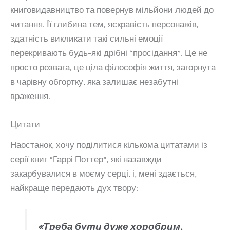
книговидавництво та повернув мільйони людей до
читання. Її глибина тем, яскравість персонажів,
здатність викликати такі сильні емоції
перекривають будь-які дрібні “просідання”. Це не
просто розвага, це ціла філософія життя, загорнута
в чарівну обгортку, яка залишає незабутні
враження.
Цитати
Наостанок, хочу поділитися кількома цитатами із
серії книг “Гаррі Поттер”, які назавжди
закарбувалися в моєму серці, і, мені здається,
найкраще передають дух твору:
«Треба бути дуже хоробрим,