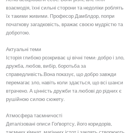
взаємодія, їхні сильні сторони та недоліки роблять
їх такими живими. Професор Дамблдор, попри
початкову загадковість, вражає своєю мудрістю та
добротою.
Актуальні теми
Історія глибоко розкриває ці вічні теми: добро і зло,
дружба, любов, вибір, боротьба за
справедливість.Вона показує, що добро завжди
перемагає зло, навіть коли здається, що всі шанси
втрачено. А цінність дружби та любові до рідних є
рушійною силою сюжету.
Атмосфера таємничості
Деталізовані описи Гоґвортсу, його коридорів,
таємних кімнат, магічних істот і заклять створюють