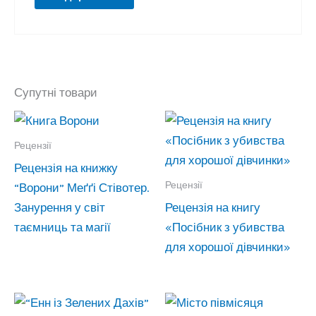
Супутні товари
Рецензії
Рецензія на книжку
Рецензії
“Ворони” Меґґі Стівотер.
Занурення у світ
Рецензія на книгу
таємниць та магії
«Посібник з убивства
для хорошої дівчинки»