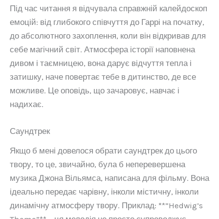
Під час читання я відчувала справжній калейдоскоп
емоцій: від глибокого співчуття до Гаррі на початку,
до абсолютного захоплення, коли він відкривав для
себе магічний світ. Атмосфера історії наповнена
дивом і таємницею, вона дарує відчуття тепла і
затишку, наче повертає тебе в дитинство, де все
можливе. Це оповідь, що зачаровує, навчає і
надихає.
Саундтрек
Якщо б мені довелося обрати саундтрек до цього
твору, то це, звичайно, була б неперевершена
музика Джона Вільямса, написана для фільму. Вона
ідеально передає чарівну, інколи містичну, інколи
динамічну атмосферу твору. Приклад: **”Hedwig’s
Theme”** – ця мелодія не просто супроводжує