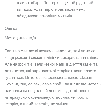
в диво. «Гаррі Поттер» — це той рідкісний
випадок, коли твір стирає вікові межі,
об’єднуючи покоління читачів.
Оцінка
Моя оцінка – 10/10.
Так, твір має деякі незначні недоліки, такі як не до
кінця розкриті сюжетні лінії чи використання кліше.
Але на фоні тієї величезної магії, відчуття казки та
дитинства, які виринають зі сторінок, вони просто
губляться. Ця історія є феноменальною. Джоан
Роулінг, яка, до речі, сама пройшла шлях від матері-
одиначки на соціальній допомозі до світового
літературного феномену, створила не просто
історію, а цілий всесвіт, що змінив