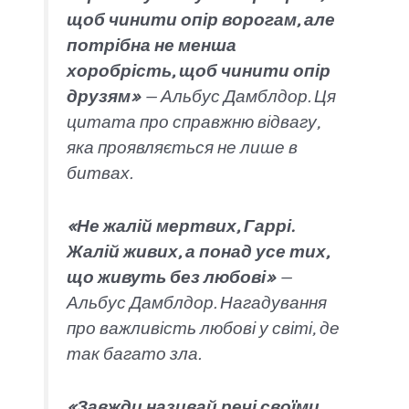
щоб чинити опір ворогам, але
потрібна не менша
хоробрість, щоб чинити опір
друзям»
— Альбус Дамблдор. Ця
цитата про справжню відвагу,
яка проявляється не лише в
битвах.
«Не жалій мертвих, Гаррі.
Жалій живих, а понад усе тих,
що живуть без любові»
—
Альбус Дамблдор. Нагадування
про важливість любові у світі, де
так багато зла.
«Завжди називай речі своїми