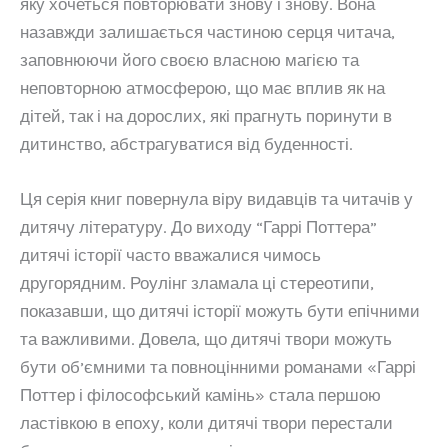
яку хочеться повторювати знову і знову. Вона
назавжди залишається частиною серця читача,
заповнюючи його своєю власною магією та
неповторною атмосферою, що має вплив як на
дітей, так і на дорослих, які прагнуть поринути в
дитинство, абстрагуватися від буденності.
Ця серія книг повернула віру видавців та читачів у
дитячу літературу. До виходу “Гаррі Поттера”
дитячі історії часто вважалися чимось
другорядним. Роулінг зламала ці стереотипи,
показавши, що дитячі історії можуть бути епічними
та важливими. Довела, що дитячі твори можуть
бути об’ємними та повноцінними романами «Гаррі
Поттер і філософський камінь» стала першою
ластівкою в епоху, коли дитячі твори перестали