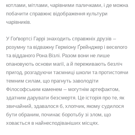
котлами, мітлами, чарівними паличками, і де можна
побачити справжнє відображення культури
чарівників.
У Гоґвортсі Гаррі знаходить справжніх друзів —
розумну та відважну Герміону Ґрейнджер і веселого
та відданого Рона Візлі. Разом вони не лише
опановують основи магії, а й переживають безліч
пригод, розгадуючи таємниці школи та протистоячи
темним силам, що прагнуть заволодіти
Філософським каменем — могутнім артефактом,
здатним дарувати безсмертя. Це історія про те, як
звичайний, здавалося б, хлопчик, якому судилося
бути обраним, починає боротьбу зі злом, що
ховається в найнесподіваніших місцях.