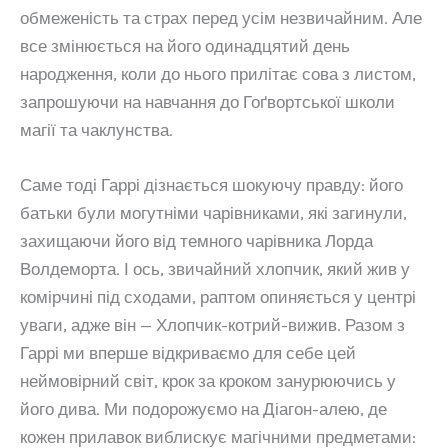
обмеженість та страх перед усім незвичайним. Але
все змінюється на його одинадцятий день
народження, коли до нього прилітає сова з листом,
запрошуючи на навчання до Гоґвортської школи
магії та чаклунства.
Саме тоді Гаррі дізнається шокуючу правду: його
батьки були могутніми чарівниками, які загинули,
захищаючи його від темного чарівника Лорда
Волдеморта. І ось, звичайний хлопчик, який жив у
комірчині під сходами, раптом опиняється у центрі
уваги, адже він — Хлопчик-котрий-вижив. Разом з
Гаррі ми вперше відкриваємо для себе цей
неймовірний світ, крок за кроком занурюючись у
його дива. Ми подорожуємо на Діагон-алею, де
кожен прилавок виблискує магічними предметами: