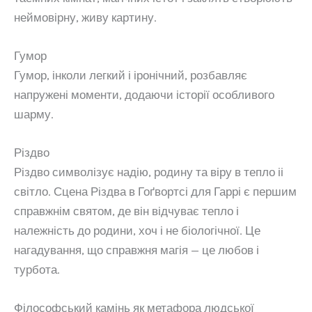
неймовірну, живу картину.
Гумор
Гумор, інколи легкий і іронічний, розбавляє
напружені моменти, додаючи історії особливого
шарму.
Різдво
Різдво символізує надію, родину та віру в тепло іі
світло. Сцена Різдва в Гоґвортсі для Гаррі є першим
справжнім святом, де він відчуває тепло і
належність до родини, хоч і не біологічної. Це
нагадування, що справжня магія — це любов і
турбота.
Філософський камінь як метафора людської