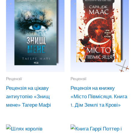
Рецензії
Рецензії
Рецензія на цікаву
Рецензія на книжку
антиутопію «Знищ
«Місто Півмісяця. Книга
мене» Тагере Мафі
1. Дім Землі та Крові»