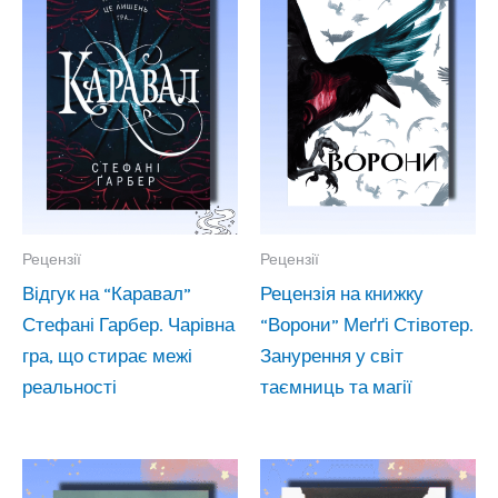
Рецензії
Рецензії
Відгук на “Каравал”
Рецензія на книжку
Стефані Гарбер. Чарівна
“Ворони” Меґґі Стівотер.
гра, що стирає межі
Занурення у світ
реальності
таємниць та магії