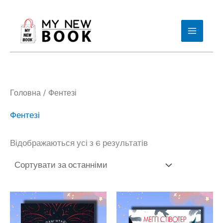
Сортовано
Перейти
за
до
останнім
вмісту
Головна
/ Фентезі
Фентезі
Відображаються усі з 6 результатів