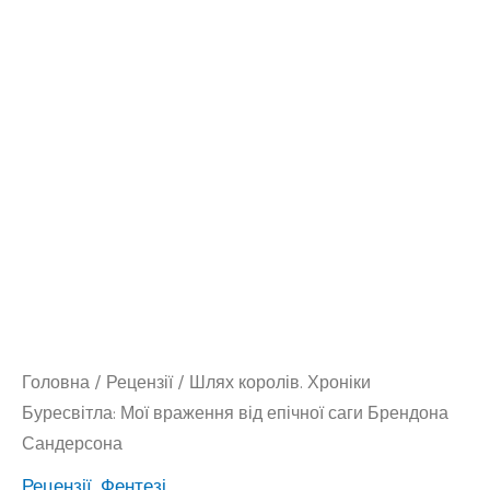
Головна
/
Рецензії
/ Шлях королів. Хроніки
Буресвітла: Мої враження від епічної саги Брендона
Сандерсона
Рецензії
,
Фентезі