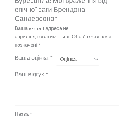
Буресвітла: Мої враження від
епічної саги Брендона
Сандерсона”
Ваша e-mail адреса не
оприлюднюватиметься.
Обов’язкові поля
позначені
*
Ваша оцінка
*
Ваш відгук
*
Назва
*