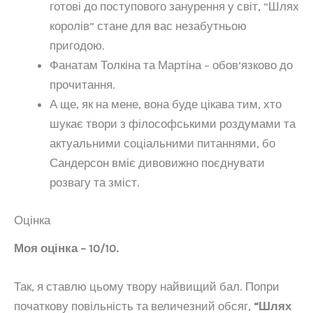
готові до поступового занурення у світ, “Шлях
королів” стане для вас незабутньою
пригодою.
Фанатам Толкіна та Мартіна – обов’язково до
прочитання.
А ще, як на мене, вона буде цікава тим, хто
шукає твори з філософськими роздумами та
актуальними соціальними питаннями, бо
Сандерсон вміє дивовижно поєднувати
розвагу та зміст.
Оцінка
Моя оцінка – 10/10.
Так, я ставлю цьому твору найвищий бал. Попри
початкову повільність та величезний обсяг,
“Шлях