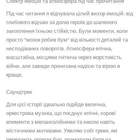
Спектр емоцій та атмосфера під час прочитання
Під час читання я відчувала цілий вихор емоцій: від
глибокого відчаю за долю героїв до шаленого
захоплення їхньою стійкістю. Були моменти, коли
просто “мозок робив бум” від кількості деталей та
несподіваних поворотів. Атмосфера епічна,
масштабна, місцями гнітюча через жорстокість
війни, але завжди пронизана надією та вірою в
краще.
Саундтрек
Для цієї історії ідеально підійде велична,
оркестрова музика, що поєднує епічні, хорові
елементи з меланхолійними та інколи навіть
містичними мотивами. Уявляю собі треки, які
передають розмах бур, драматизм битв на