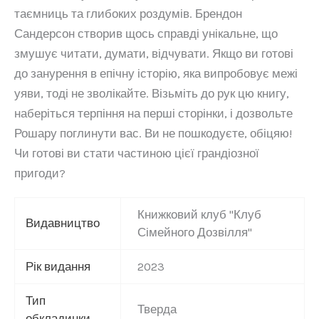
таємниць та глибоких роздумів. Брендон
Сандерсон створив щось справді унікальне, що
змушує читати, думати, відчувати. Якщо ви готові
до занурення в епічну історію, яка випробовує межі
уяви, тоді не зволікайте. Візьміть до рук цю книгу,
наберіться терпіння на перші сторінки, і дозвольте
Рошару поглинути вас. Ви не пошкодуєте, обіцяю!
Чи готові ви стати частиною цієї грандіозної
пригоди?
Книжковий клуб "Клуб
Видавництво
Сімейного Дозвілля"
Рік видання
2023
Тип
Тверда
обкладинки