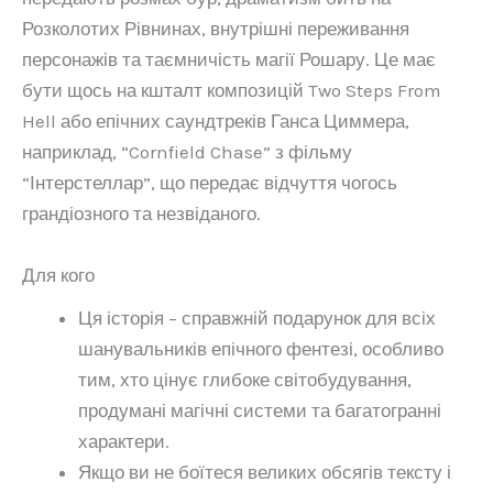
Розколотих Рівнинах, внутрішні переживання
персонажів та таємничість магії Рошару. Це має
бути щось на кшталт композицій Two Steps From
Hell або епічних саундтреків Ганса Циммера,
наприклад, “Cornfield Chase” з фільму
“Інтерстеллар”, що передає відчуття чогось
грандіозного та незвіданого.
Для кого
Ця історія – справжній подарунок для всіх
шанувальників епічного фентезі, особливо
тим, хто цінує глибоке світобудування,
продумані магічні системи та багатогранні
характери.
Якщо ви не боїтеся великих обсягів тексту і