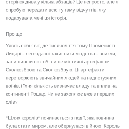
сторінок дива у кілька абзаців? Це непросто, але я
спробую передати всю ту гаму відчуттів, яку
подарувала мені ця історія.
Про що
Уявіть собі світ, де тисячоліття тому Променисті
Лицарі – легендарні захисники людства – зникли,
залишивши по собі лише містичні артефакти:
Сколкозброю та Сколкозбрую. Ці артефакти
перетворюють звичайних людей на надпотужних
воїнів, і їхня кількість визначає владу та вплив на
континенті Рошар. Чи не захоплює вже з перших
слів?
“Шлях королів” починається з події, яка повинна
була стати миром, але обернулася війною. Король