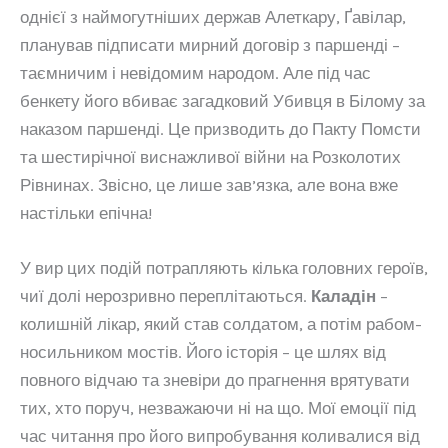
однієї з наймогутніших держав Алеткару, Ґавілар,
планував підписати мирний договір з паршенді –
таємничим і невідомим народом. Але під час
бенкету його вбиває загадковий Убивця в Білому за
наказом паршенді. Це призводить до Пакту Помсти
та шестирічної виснажливої війни на Розколотих
Рівнинах. Звісно, це лише зав’язка, але вона вже
настільки епічна!
У вир цих подій потрапляють кілька головних героїв,
чиї долі нерозривно переплітаються.
Каладін
–
колишній лікар, який став солдатом, а потім рабом-
носильником мостів. Його історія – це шлях від
повного відчаю та зневіри до прагнення врятувати
тих, хто поруч, незважаючи ні на що. Мої емоції під
час читання про його випробування коливалися від