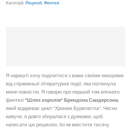
Категорії:
Рецензії
,
Фентезі
Опис
Додаткова інформація
Відгуки (0)
Я нарешті хочу поділитися з вами своїми емоціями
від справжньої літературної події, яка поглинула
мене повністю. Я говорю про перший том епічного
фентезі
“Шлях королів” Брендона Сандерсона
,
який відкриває цикл “Хроніки Буресвітла”. Чесно
кажучи, я довго збиралася з думками, щоб
написати цю рецензію, бо як вмістити тисячу