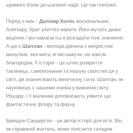
щемкого болю до шаленої надії. Це так глибоко!
Поряд з ним –
Далінар Холін
, воєначальник
Алеткару, брат убитого короля. Його мучать дивні
видіння, і він намагається розгадати їхнє значення.
А ще є
Шаллан
– молода дівчина з непростим
минулим, чия мета, м’яко кажучи, не зовсім
благородна. Її історія – це шлях розкриття
таємниць, самопізнання та пошуку свого місця у
світі, де знання мають величезну силу. Шаллан, як
науковиця, є нашими очима у вивченні світу
Рошару, і її малюнки допомагають уявити цю
фантастичну флору та фауну.
Брендон Сандерсон – це автор історії для всіх. Він,
як справжній вчитель, може пояснити складне