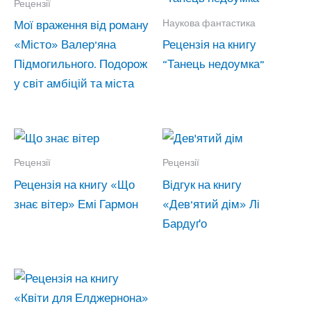
Рецензії
Наукова фантастика
Мої враження від роману
«Місто» Валер’яна
Рецензія на книгу
Підмогильного. Подорож
“Танець недоумка”
у світ амбіцій та міста
Рецензії
Рецензії
Рецензія на книгу «Що
Відгук на книгу
знає вітер» Емі Гармон
«Дев’ятий дім» Лі
Бардуґо